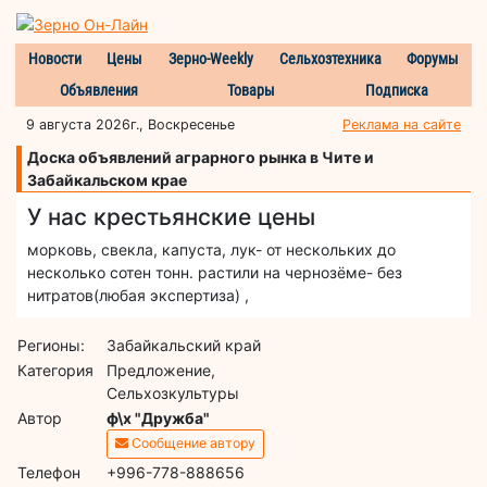
Новости
Цены
Зерно-Weekly
Сельхозтехника
Форумы
Объявления
Товары
Подписка
9 августа 2026г., Воскресенье
Реклама на сайте
Доска объявлений аграрного рынка в Чите и
Забайкальском крае
У нас крестьянские цены
морковь, свекла, капуста, лук- от нескольких до
несколько сотен тонн. растили на чернозёме- без
нитратов(любая экспертиза) ,
Регионы:
Забайкальский край
Категория
Предложение,
Сельхозкультуры
Автор
ф\х "Дружба"
Сообщение автору
Телефон
+996-778-888656