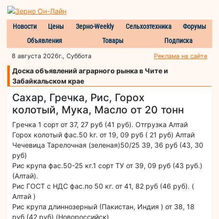
Новости
Цены
Зерно-Weekly
Сельхозтехника
Форумы
Объявления
Товары
Подписка
8 августа 2026г., Суббота
Реклама на сайте
Доска объявлений аграрного рынка в Чите и
Забайкальском крае
Сахар, Гречка, Рис, Горох
колотый, Мука, Масло от 20 тонн
Гpeчка 1 сорт от 37, 27 руб (41 руб). Отгрузка Алтай
Горох колoтый фас.50 kг. от 19, 09 руб ( 21 руб) Алтай
Чечевица Тарелочная (зеленая)50/25 39, 36 руб (43, 30
руб)
Риc крупа фас.50-25 кг.1 cорт ТУ от 39, 09 руб (43 руб.)
(Алтай).
Риc ГОСТ с НДС фас.по 50 кг. от 41, 82 руб (46 руб). (
Алтай )
Рис крупа длиннозерный (Пакистан, Индия ) от 38, 18
руб (42 руб) (Новороссийск)