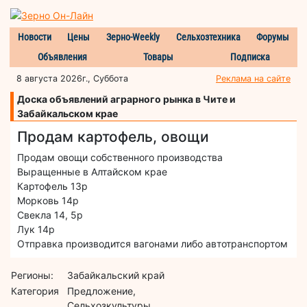
Новости
Цены
Зерно-Weekly
Сельхозтехника
Форумы
Объявления
Товары
Подписка
8 августа 2026г., Суббота
Реклама на сайте
Доска объявлений аграрного рынка в Чите и
Забайкальском крае
Продам картофель, овощи
Продам овощи собственного производства
Выращенные в Алтайском крае
Картофель 13р
Морковь 14р
Свекла 14, 5р
Лук 14р
Отправка производится вагонами либо автотранспортом
Регионы:
Забайкальский край
Категория
Предложение,
Сельхозкультуры