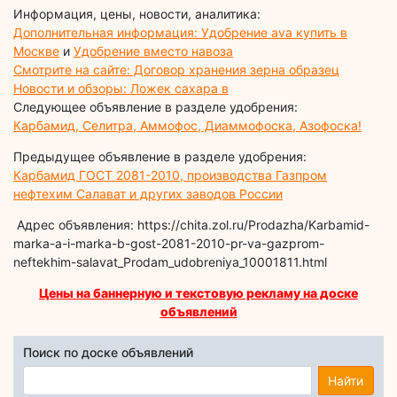
Информация, цены, новости, аналитика:
Дополнительная информация: Удобрение ava купить в
Москве
и
Удобрение вместо навоза
Смотрите на сайте: Договор хранения зерна образец
Новости и обзоры: Ложек сахара в
Следующее объявление в разделе удобрения:
Карбамид, Селитра, Аммофос, Диаммофоска, Азофоска!
Предыдущее объявление в разделе удобрения:
Карбамид ГОСТ 2081-2010, производства Газпром
нефтехим Салават и других заводов России
Адрес объявления: https://chita.zol.ru/Prodazha/Karbamid-
marka-a-i-marka-b-gost-2081-2010-pr-va-gazprom-
neftekhim-salavat_Prodam_udobreniya_10001811.html
Цены на баннерную и текстовую рекламу на доске
объявлений
Поиск по доске объявлений
Найти