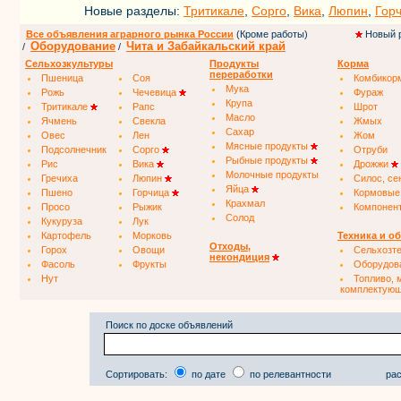
Новые разделы:
Тритикале
,
Сорго
,
Вика
,
Люпин
,
Гор
Все объявления аграрного рынка России
(Кроме работы)
Новый 
Оборудование
Чита и Забайкальский край
/
/
Сельхозкультуры
Продукты
Корма
переработки
Пшеница
Соя
Комбикор
Мука
Рожь
Чечевица
Фураж
Крупа
Тритикале
Рапс
Шрот
Масло
Ячмень
Свекла
Жмых
Сахар
Овес
Лен
Жом
Мясные продукты
Подсолнечник
Сорго
Отруби
Рыбные продукты
Рис
Вика
Дрожжи
Молочные продукты
Гречиха
Люпин
Силос, се
Яйца
Пшено
Горчица
Кормовые
Крахмал
Просо
Рыжик
Компонен
Солод
Кукуруза
Лук
Картофель
Морковь
Техника и о
Отходы,
Горох
Овощи
Сельхозт
некондиция
Фасоль
Фрукты
Оборудов
Нут
Топливо, 
комплектую
Поиск по доске объявлений
Сортировать:
по дате
по релевантности
рас