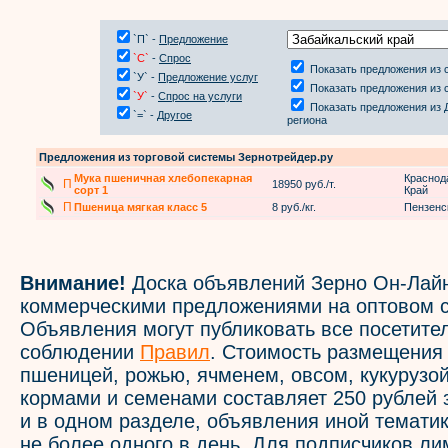
`П` -
Предложение
`С`
-
Спрос
Показать предложения из 
`У` -
Предложение услуг
Показать предложения из 
`У`
-
Спрос на услуги
Показать предложения из 
`=` -
Другое
региона
Предложения из торговой системы Зернотрейдер.ру
Мука пшеничная хлебопекарная
Краснод
П
18950 руб./т.
сорт 1
Край
П
Пшеница мягкая класс 5
8 руб./кг.
Пензенс
Внимание!
Доска объявлений Зерно Он-Лайн
коммерческими предложениями на оптовом с
Объявления могут публиковать все посетите
соблюдении
Правил
. Стоимость размещения
пшеницей, рожью, ячменем, овсом, кукурузой
кормами и семенами составляет 250 рублей 
и в одном разделе, объявления иной темати
не более одного в день. Для подписчиков л