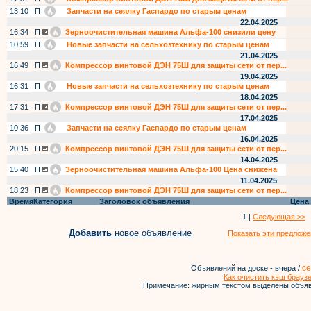
13:10
П
Запчасти на сеялку Гаспардо по старым ценам
22.04.2025
16:34
П
Зерноочистительная машина Альфа-100 снизили цену
10:59
П
Новые запчасти на сельхозтехнику по старым ценам
21.04.2025
16:49
П
Компрессор винтовой ДЭН 75Ш для защиты сети от пер...
19.04.2025
16:31
П
Новые запчасти на сельхозтехнику по старым ценам
18.04.2025
17:31
П
Компрессор винтовой ДЭН 75Ш для защиты сети от пер...
17.04.2025
10:36
П
Запчасти на сеялку Гаспардо по старым ценам
16.04.2025
20:15
П
Компрессор винтовой ДЭН 75Ш для защиты сети от пер...
14.04.2025
15:40
П
Зерноочистительная машина Альфа-100 Цена снижена
11.04.2025
18:23
П
Компрессор винтовой ДЭН 75Ш для защиты сети от пер...
Время
Категория
Заголовок объявления
Цена
1 |
Следующая >>
Добавить
новое объявление
Показать эти предложе
се
Объявлений на доске - вчера /
Как очистить кэш брауз
Примечание: жирным текстом выделены объяв