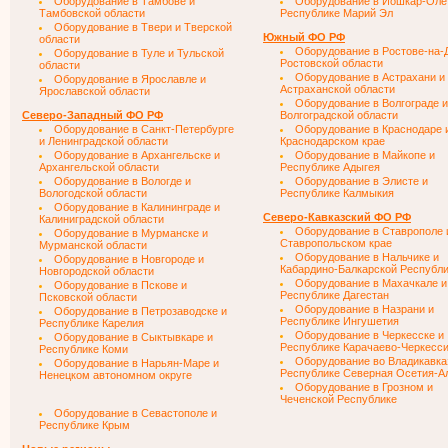
Оборудование в Тамбове и
Оборудование в Йошкар-Оле
Тамбовской области
Республике Марий Эл
Оборудование в Твери и Тверской
Южный ФО РФ
области
Оборудование в Ростове-на-
Оборудование в Туле и Тульской
Ростовской области
области
Оборудование в Астрахани и
Оборудование в Ярославле и
Астраханской области
Ярославской области
Оборудование в Волгограде и
Северо-Западный ФО РФ
Волгоградской области
Оборудование в Санкт-Петербурге
Оборудование в Краснодаре 
и Ленинградской области
Краснодарском крае
Оборудование в Архангельске и
Оборудование в Майкопе и
Архангельской области
Республике Адыгея
Оборудование в Вологде и
Оборудование в Элисте и
Вологодской области
Республике Калмыкия
Оборудование в Калининграде и
Северо-Кавказский ФО РФ
Калиниградской области
Оборудование в Ставрополе 
Оборудование в Мурманске и
Ставропольском крае
Мурманской области
Оборудование в Нальчике и
Оборудование в Новгороде и
Кабардино-Балкарской Республ
Новгородской области
Оборудование в Махачкале и
Оборудование в Пскове и
Республике Дагестан
Псковской области
Оборудование в Назрани и
Оборудование в Петрозаводске и
Республике Ингушетия
Республике Карелия
Оборудование в Черкесске и
Оборудование в Сыктывкаре и
Республике Карачаево-Черкесс
Республике Коми
Оборудование во Владикавка
Оборудование в Нарьян-Маре и
Республике Северная Осетия-А
Ненецком автономном округе
Оборудование в Грозном и
Чеченской Республике
Оборудование в Севастополе и
Республике Крым