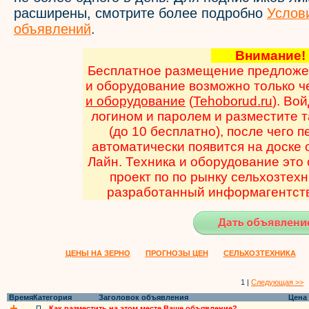
расширены, смотрите более подробно
Услов
объявлений
.
Внимани
Бесплатное размещение предложен
и оборудование возможно только 
и оборудование
(
Tehoborud.ru
). Во
логином и паролем и разместите 
(до 10 бесплатно), после чего 
автоматически появится на доске
Лайн. Техника и оборудование эт
проект по по рынку сельхозтехн
разработанный информагентств
ЦЕНЫ НА ЗЕРНО
ПРОГНОЗЫ ЦЕН
СЕЛЬХОЗТЕХНИКА
1 |
Следующая >>
Время
Категория
Заголовок объявления
Цена
П
Как разместить на этом месте Ваше объявление?