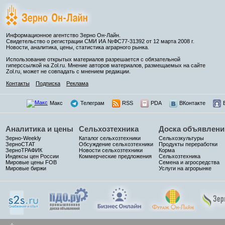
Информационное агентство Зерно Он-Лайн.
Свидетельство о регистрации СМИ ИА №ФС77-31392 от 12 марта 2008 г.
Новости, аналитика, цены, статистика аграрного рынка.
Использование открытых материалов разрешается с обязательной
гиперссылкой на Zol.ru. Мнение авторов материалов, размещаемых на сайте
Zol.ru, может не совпадать с мнением редакции.
Контакты
Подписка
Реклама
Макс
Телеграм
RSS
PDA
ВКонтакте
Аналитика и цены
Сельхозтехника
Доска объявлени
Зерно-Weekly
Каталог сельхозтехники
Сельхозкультуры
ЗерноСТАТ
Обсуждение сельхозтехники
Продукты переработки
ЗерноТРАФИК
Новости сельхозтехники
Корма
Индексы цен России
Коммерческие предложения
Сельхозтехника
Мировые цены FOB
Семена и агросредства
Мировые биржи
Услуги на агрорынке