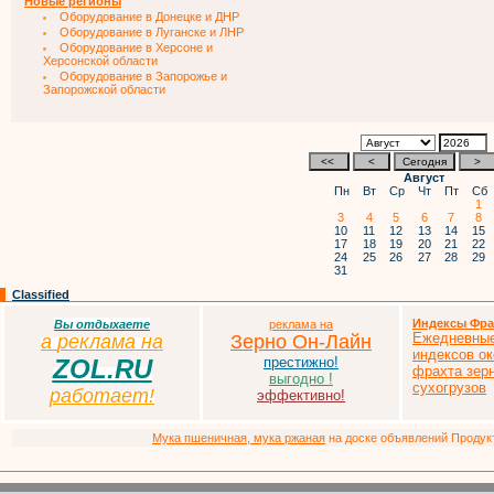
Новые регионы
Оборудование в Донецке и ДНР
Оборудование в Луганске и ЛНР
Оборудование в Херсоне и
Херсонской области
Оборудование в Запорожье и
Запорожской области
Август
Пн
Вт
Ср
Чт
Пт
Сб
1
3
4
5
6
7
8
10
11
12
13
14
15
17
18
19
20
21
22
24
25
26
27
28
29
31
Classified
Индексы Фра
Вы отдыхаете
реклама на
Ежедневные
а
р
еклама на
Зерно Он-Лайн
индексов ок
ZOL.RU
престижно!
фрахта зер
выгодно !
сухогрузов
работает!
эффективно!
Мука пшеничная, мука ржаная
на доске объявлений Продукто