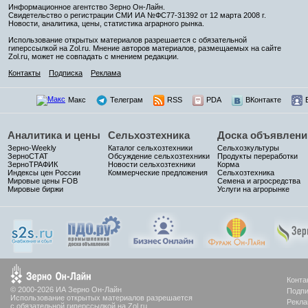
Информационное агентство Зерно Он-Лайн.
Свидетельство о регистрации СМИ ИА №ФС77-31392 от 12 марта 2008 г.
Новости, аналитика, цены, статистика аграрного рынка.
Использование открытых материалов разрешается с обязательной
гиперссылкой на Zol.ru. Мнение авторов материалов, размещаемых на сайте
Zol.ru, может не совпадать с мнением редакции.
Контакты
Подписка
Реклама
Макс
Телеграм
RSS
PDA
ВКонтакте
Аналитика и цены
Сельхозтехника
Доска объявлени
Зерно-Weekly
Каталог сельхозтехники
Сельхозкультуры
ЗерноСТАТ
Обсуждение сельхозтехники
Продукты переработки
ЗерноТРАФИК
Новости сельхозтехники
Корма
Индексы цен России
Коммерческие предложения
Сельхозтехника
Мировые цены FOB
Семена и агросредства
Мировые биржи
Услуги на агрорынке
Конта
© 2000-2026 ИА Зерно Он-Лайн
Подпи
Использование открытых материалов разрешается
Рекла
с обязательной гиперссылкой на Zol.ru