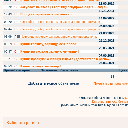
21.08.2023
13:29
С
Закупаем на экспорт горчицу,лен,просо,сорго и сафл...
11.05.2023
17:43
П
Продажа зерновых и масличных.
14.09.2022
09:20
П
Сюрвейер, отбор проб в местах хранения сх продукци...
08.09.2022
07:44
П
Сюрвейер, отбор проб в местах хранения сх продукци...
24.08.2022
06:09
П
Чечевицу красную шлифованную рафинированную.
22.12.2021
09:19
С
Купим гречиху, горчицу, лён, просо
25.06.2021
06:37
С
Купим на экспорт зеленую чечевицу!
07.06.2021
13:27
С
Купим красную чечевицу! Ищем представителя в регио...
27.05.2021
07:53
С
Купим зеленую чечевицу!
Время
Категория
Заголовок объявления
Цена
1 |
Добавить
новое объявление
Показать эти предложе
с
Объявлений на доске - вчера /
Как очистить кэш брауз
Примечание: жирным текстом выделены объяв
Выберите регион