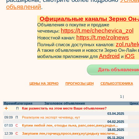
объявлений
.
Официальные каналы Зерно Он-
Объявления о покупке и продаже
https://t.me/chechevica_zol
чечевицы:
https://t.me/zol
news
Новостной канал:
zol.ru/t
Полный список доступных каналов:
А также объявления и новости Зерно Он-Лайн
Android
iOS
мобильном приложении для
и
ЦЕНЫ НА ЗЕРНО
ПРОГНОЗЫ ЦЕН
СЕЛЬХОЗТЕХНИКА
1 |
Время
Категория
Заголовок объявления
Цена
П
Как разместить на этом месте Ваше объявление?
03.04.2025
09:09
П
Реализуем на экспорт чечевицу, нут
04.02.2025
07:03
С
Купим любой лен, отходы льна, рапс,овес,вику,редьк...
18.01.2025
12:39
С
Закупаем лен,горчицу,просо,вику,нут,редьку масличн...
05.11.2024