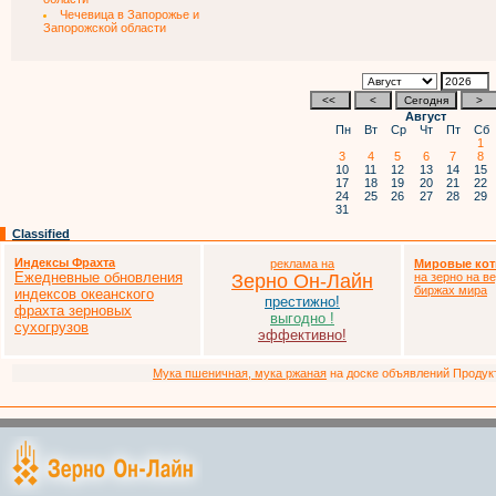
Чечевица в Запорожье и
Запорожской области
Август
Пн
Вт
Ср
Чт
Пт
Сб
1
3
4
5
6
7
8
10
11
12
13
14
15
17
18
19
20
21
22
24
25
26
27
28
29
31
Classified
Индексы Фрахта
реклама на
Мировые кот
Ежедневные обновления
Зерно Он-Лайн
на зерно на в
биржах мира
индексов океанского
престижно!
фрахта зерновых
выгодно !
сухогрузов
эффективно!
Мука пшеничная, мука ржаная
на доске объявлений Продукто