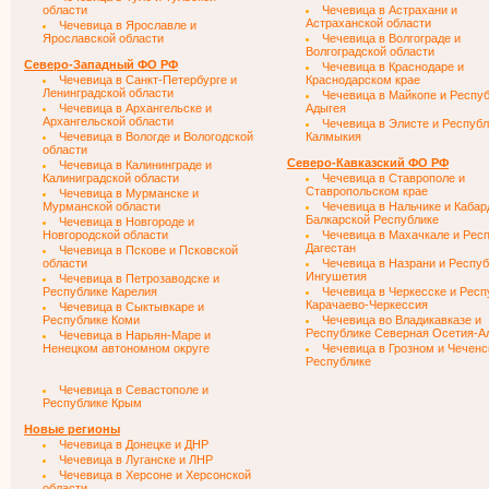
области
Чечевица в Астрахани и
Астраханской области
Чечевица в Ярославле и
Ярославской области
Чечевица в Волгограде и
Волгоградской области
Северо-Западный ФО РФ
Чечевица в Краснодаре и
Чечевица в Санкт-Петербурге и
Краснодарском крае
Ленинградской области
Чечевица в Майкопе и Респу
Чечевица в Архангельске и
Адыгея
Архангельской области
Чечевица в Элисте и Республ
Чечевица в Вологде и Вологодской
Калмыкия
области
Северо-Кавказский ФО РФ
Чечевица в Калининграде и
Калиниградской области
Чечевица в Ставрополе и
Ставропольском крае
Чечевица в Мурманске и
Мурманской области
Чечевица в Нальчике и Кабар
Балкарской Республике
Чечевица в Новгороде и
Новгородской области
Чечевица в Махачкале и Рес
Дагестан
Чечевица в Пскове и Псковской
области
Чечевица в Назрани и Респу
Ингушетия
Чечевица в Петрозаводске и
Республике Карелия
Чечевица в Черкесске и Респ
Карачаево-Черкессия
Чечевица в Сыктывкаре и
Республике Коми
Чечевица во Владикавказе и
Республике Северная Осетия-А
Чечевица в Нарьян-Маре и
Ненецком автономном округе
Чечевица в Грозном и Чеченс
Республике
Чечевица в Севастополе и
Республике Крым
Новые регионы
Чечевица в Донецке и ДНР
Чечевица в Луганске и ЛНР
Чечевица в Херсоне и Херсонской
области