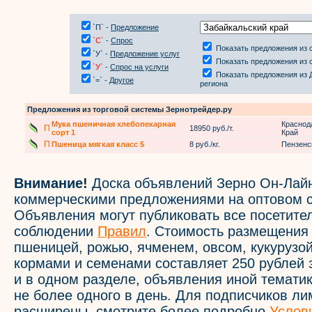
`П` -
Предложение
`С`
-
Спрос
Показать предложения из 
`У` -
Предложение услуг
Показать предложения из 
`У`
-
Спрос на услуги
Показать предложения из 
`=` -
Другое
региона
Предложения из торговой системы Зернотрейдер.ру
Мука пшеничная хлебопекарная
Краснод
П
18950 руб./т.
сорт 1
Край
П
Пшеница мягкая класс 5
8 руб./кг.
Пензенс
Внимание!
Доска объявлений Зерно Он-Лайн
коммерческими предложениями на оптовом с
Объявления могут публиковать все посетите
соблюдении
Правил
. Стоимость размещения
пшеницей, рожью, ячменем, овсом, кукурузой
кормами и семенами составляет 250 рублей 
и в одном разделе, объявления иной темати
не более одного в день. Для подписчиков л
расширены, смотрите более подробно
Услов