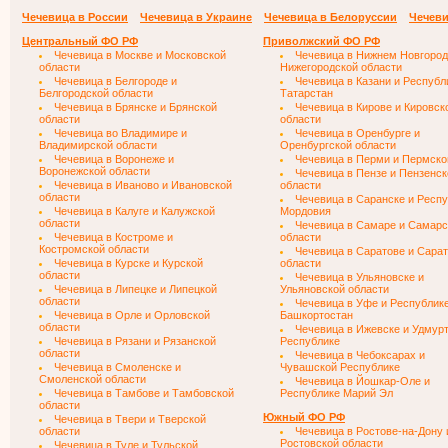
Чечевица в России
Чечевица в Украине
Чечевица в Белоруссии
Чечеви
Центральный ФО РФ
Приволжский ФО РФ
Чечевица в Москве и Московской
Чечевица в Нижнем Новгород
области
Нижегородской области
Чечевица в Белгороде и
Чечевица в Казани и Республ
Белгородской области
Татарстан
Чечевица в Брянске и Брянской
Чечевица в Кирове и Кировск
области
области
Чечевица во Владимире и
Чечевица в Оренбурге и
Владимирской области
Оренбургской области
Чечевица в Воронеже и
Чечевица в Перми и Пермско
Воронежской области
Чечевица в Пензе и Пензенск
Чечевица в Иваново и Ивановской
области
области
Чечевица в Саранске и Респ
Чечевица в Калуге и Калужской
Мордовия
области
Чечевица в Самаре и Самарс
Чечевица в Костроме и
области
Костромской области
Чечевица в Саратове и Сара
Чечевица в Курске и Курской
области
области
Чечевица в Ульяновске и
Чечевица в Липецке и Липецкой
Ульяновской области
области
Чечевица в Уфе и Республик
Чечевица в Орле и Орловской
Башкортостан
области
Чечевица в Ижевске и Удмур
Чечевица в Рязани и Рязанской
Республике
области
Чечевица в Чебоксарах и
Чечевица в Смоленске и
Чувашской Республике
Смоленской области
Чечевица в Йошкар-Оле и
Чечевица в Тамбове и Тамбовской
Республике Марий Эл
области
Южный ФО РФ
Чечевица в Твери и Тверской
области
Чечевица в Ростове-на-Дону 
Ростовской области
Чечевица в Туле и Тульской