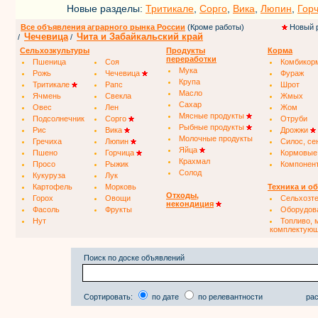
Новые разделы:
Тритикале
,
Сорго
,
Вика
,
Люпин
,
Гор
Все объявления аграрного рынка России
(Кроме работы)
Новый 
Чечевица
Чита и Забайкальский край
/
/
Сельхозкультуры
Продукты
Корма
переработки
Пшеница
Соя
Комбикор
Мука
Рожь
Чечевица
Фураж
Крупа
Тритикале
Рапс
Шрот
Масло
Ячмень
Свекла
Жмых
Сахар
Овес
Лен
Жом
Мясные продукты
Подсолнечник
Сорго
Отруби
Рыбные продукты
Рис
Вика
Дрожжи
Молочные продукты
Гречиха
Люпин
Силос, се
Яйца
Пшено
Горчица
Кормовые
Крахмал
Просо
Рыжик
Компонен
Солод
Кукуруза
Лук
Картофель
Морковь
Техника и о
Отходы,
Горох
Овощи
Сельхозт
некондиция
Фасоль
Фрукты
Оборудов
Нут
Топливо, 
комплектую
Поиск по доске объявлений
Сортировать:
по дате
по релевантности
рас