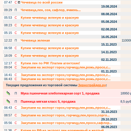
07:47
С
Чечевица по всей россии
19.08.2024
09:29
П
Чечевица,лен, соя, сафлор, ячмень...
08.08.2024
05:53
С
Купим чечевицу зеленую и красную
05.08.2024
08:23
С
Купим чечевицу зеленую и красную
02.08.2024
05:15
С
Купим чечевицу зеленую и красную
16.05.2024
12:22
П
Чечевица зеленая
11000
15.11.2023
06:58
С
Купим чечевицу зеленую и красную
14.11.2023
18:09
С
Купим чечевицу зеленую и красную
02.11.2023
12:17
С
Купим лен по РФ! Платим агентские!
09:04
С
Закупаем на экспорт горох,горчицу,лен,рожь,просо,с...
01.11.2023
16:41
С
Закупаем на экспорт горох,горчицу,лен,рожь,просо,с...
06:43
С
Закупаем на экспорт горох,горчицу,лен,рожь,просо,с...
Текущие предложения из торговой системы
Зернотрейдер.ру
:
П
Мука пшеничная хлебопекарная сорт 1, продажа
18950 р
П
Пшеница мягкая класс 5, продажа
8,5 руб.
06:43
С
Закупаем на экспорт горох,горчицу,лен,рожь,просо,с...
31.10.2023
08:57
С
Закупаем на экспорт горох, горчицу,лен,просо,сорго...
29.10.2023
05:56
С
Закупаем на экспорт горох,горчицу,лен,просо,сафлор...
06.09.2023
11:38
С
Купим по РФ на экспорт лен коричневый и желтый